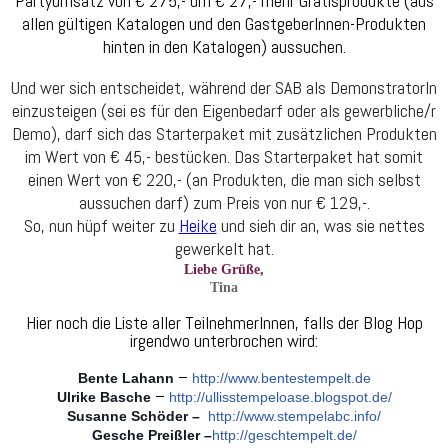
Partyumsatz von € 275,- um € 27,- mehr Gratisprodukte (aus
allen gültigen Katalogen und den GastgeberInnen-Produkten
hinten in den Katalogen) aussuchen.
Und wer sich entscheidet, während der SAB als DemonstratorIn
einzusteigen (sei es für den Eigenbedarf oder als gewerbliche/r
Demo), darf sich das Starterpaket mit zusätzlichen Produkten
im Wert von € 45,- bestücken. Das Starterpaket hat somit
einen Wert von € 220,- (an Produkten, die man sich selbst
aussuchen darf) zum Preis von nur € 129,-.
So, nun hüpf weiter zu
Heike
und sieh dir an, was sie nettes
gewerkelt hat.
Liebe Grüße,
Tina
Hier noch die Liste aller TeilnehmerInnen, falls der Blog Hop
irgendwo unterbrochen wird:
–
Bente Lahann
http://www.bentestempelt.de
–
Ulrike Basche
http://ullisstempeloase.blogspot.de/
Susanne Schöder –
http://www.stempelabc.info/
Gesche Preißler –
http://geschtempelt.de/