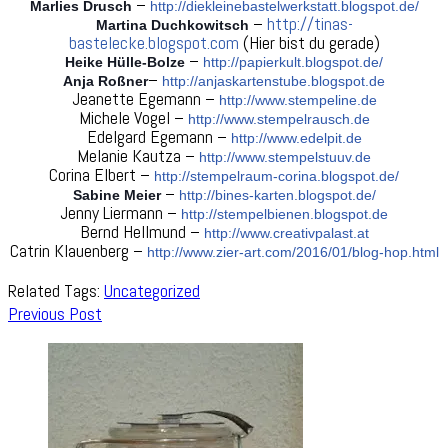
–
Marlies Drusch
http://diekleinebastelwerkstatt.blogspot.de/
–
http://tinas-
Martina Duchkowitsch
bastelecke.blogspot.com
(Hier bist du gerade)
–
Heike Hülle-Bolze
http://papierkult.blogspot.de/
–
Anja Roßner
http://anjaskartenstube.blogspot.de
Jeanette Egemann –
http://www.stempeline.de
Michele Vogel –
http://www.stempelrausch.de
Edelgard Egemann –
http://www.edelpit.de
Melanie Kautza –
http://www.stempelstuuv.de
Corina Elbert –
http://stempelraum-corina.blogspot.de/
–
Sabine Meier
http://bines-karten.blogspot.de/
Jenny Liermann –
http://stempelbienen.blogspot.de
Bernd Hellmund –
http://www.creativpalast.at
Catrin Klauenberg –
http://www.zier-art.com/2016/01/blog-hop.html
Related Tags:
Uncategorized
Post
Previous Post
Navigation