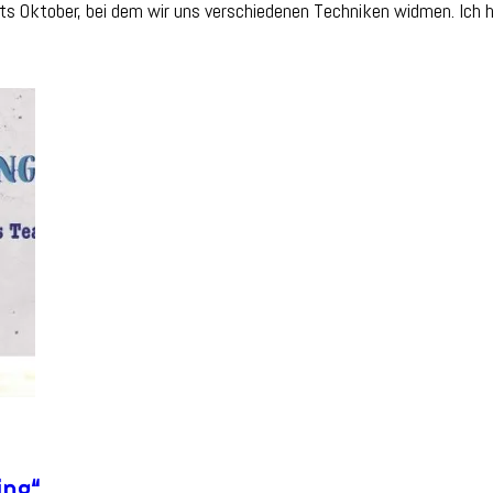
 Oktober, bei dem wir uns verschiedenen Techniken widmen. Ich 
pressions
og
p
echnique“
ing“