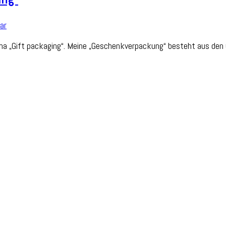
zu
ar
Stamp
 „Gift packaging“. Meine „Geschenkverpackung“ besteht aus den 
Impressions
Blog
Hop
„Gift
packaging“