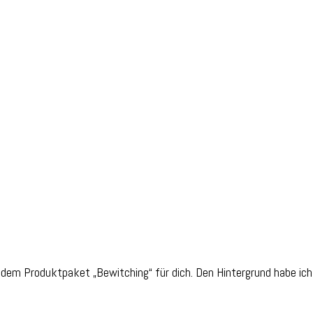
on
Halloweenkarte
dem Produktpaket „Bewitching“ für dich. Den Hintergrund habe ic
Hexenhut