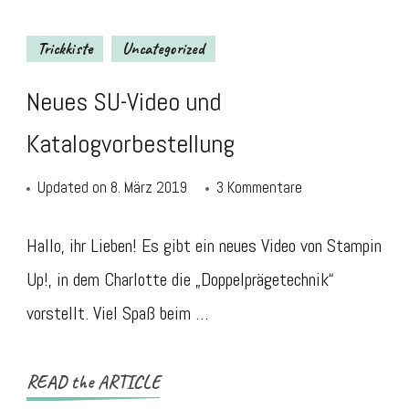
Trickkiste
Uncategorized
Neues SU-Video und
Katalogvorbestellung
zu
Updated on
8. März 2019
3 Kommentare
Neues
SU-
Hallo, ihr Lieben! Es gibt ein neues Video von Stampin
Video
Up!, in dem Charlotte die „Doppelprägetechnik“
und
vorstellt. Viel Spaß beim …
Katalogvorbestel
READ the ARTICLE