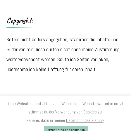
Copyright:
Sofern nicht anders angegeben, stammen die Inhalte und
Bilder von mir. Diese dürfen nicht ohne meine Zustimmung
weiterverwendet werden. Sollte ich Seiten verlinken,
übernehme ich keine Haftung für deren Inhalt.
Diese Website benutzt Cookies. Wenn du die Website weiterhin nutzt,
© Copyright 2026
. All Rights Reserved.
Sarada Lite | Developed
stimmst du der Verwendung von Cookies zu.
By
Blossom Themes
. Powered by
WordPress
.
Näheres dazu in meiner
Datenschutzerklärung
.
Datenschutzerklärung
Akzeptieren und schließen