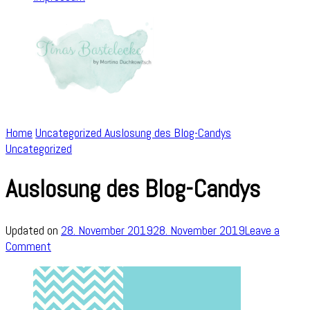
Home
Uncategorized
Auslosung des Blog-Candys
Uncategorized
Auslosung des Blog-Candys
Updated on
28. November 2019
28. November 2019
Leave a
on
Comment
Auslosung
des
Blog-
Candys