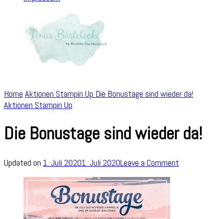
Home
Aktionen Stampin Up
Die Bonustage sind wieder da!
Aktionen Stampin Up
Die Bonustage sind wieder da!
on
Updated on
1. Juli 2020
1. Juli 2020
Leave a Comment
Die
Bonustage
sind
wieder
da!