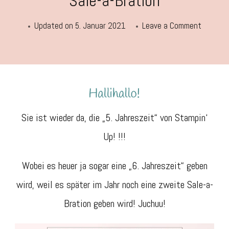
Sale-a-Bration
on
Updated on
5. Januar 2021
Leave a Comment
Minikata
Januar
–
Juni
und
Sie ist wieder da, die „5. Jahreszeit“ von Stampin‘
Sale-
Up! !!!
a-
Bration
Wobei es heuer ja sogar eine „6. Jahreszeit“ geben
wird, weil es später im Jahr noch eine zweite Sale-a-
Bration geben wird! Juchuu!