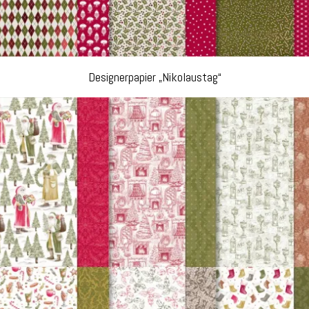
Designerpapier „Nikolaustag“