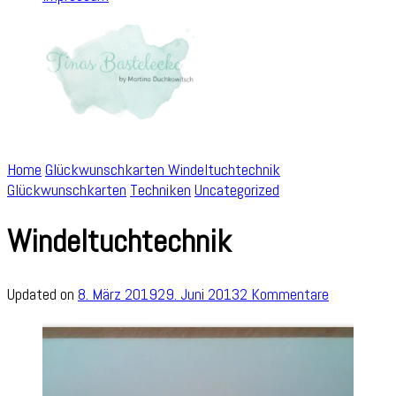
Home
Glückwunschkarten
Windeltuchtechnik
Glückwunschkarten
Techniken
Uncategorized
Windeltuchtechnik
zu
Updated on
8. März 2019
29. Juni 2013
2 Kommentare
Windeltuch