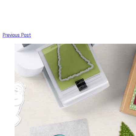
Post
Previous Post
Navigation