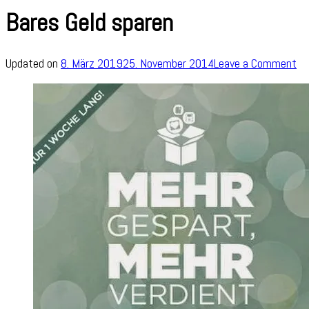
Bares Geld sparen
on
Updated on
8. März 2019
25. November 2014
Leave a Comment
Ba
Ge
sp