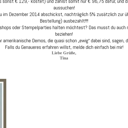
s sonst € 129,- kostet) und zahlst somit nur € 96,75 dafür, und 
aussuchen!
u im Dezember 2014 abschickst, nachträglich 5% zusätzlich zur üb
Bestellung) ausbezahlt!!!!
shops oder Stempelparties halten möchtest? Das musst du auch ni
beziehen!
r amerikanische Demos, die quasi schon „ewig“ dabei sind, sagen, d
Falls du Genaueres erfahren willst, melde dich einfach bei mir!
Liebe Grüße,
Tina