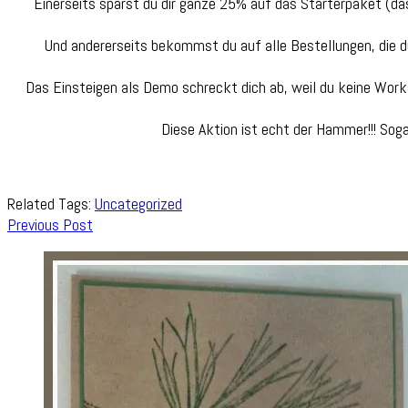
Einerseits sparst du dir ganze 25% auf das Starterpaket (da
Und andererseits bekommst du auf alle Bestellungen, die d
Das Einsteigen als Demo schreckt dich ab, weil du keine Work
Diese Aktion ist echt der Hammer!!! Soga
Related Tags:
Uncategorized
Post
Previous Post
Navigation