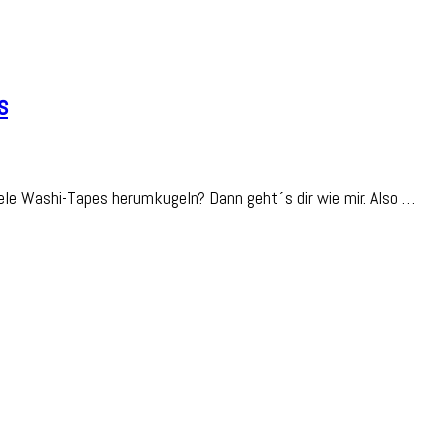
s
shi-
viele Washi-Tapes herumkugeln? Dann geht´s dir wie mir. Also …
pe-
P-
steverwertungs-
gs