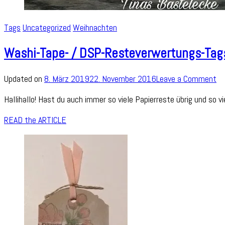
Tags
Uncategorized
Weihnachten
Washi-Tape- / DSP-Resteverwertungs-Tag
on
Updated on
8. März 2019
22. November 2016
Leave a Comment
Wa
Hallihallo! Hast du auch immer so viele Papierreste übrig und so 
Ta
/
READ the ARTICLE
DS
Re
Ta