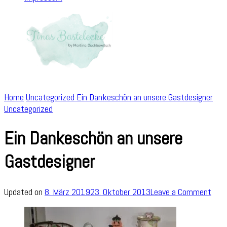
Home
Uncategorized
Ein Dankeschön an unsere Gastdesigner
Uncategorized
Ein Dankeschön an unsere
Gastdesigner
on
Updated on
8. März 2019
23. Oktober 2013
Leave a Comment
Ein
Dan
an