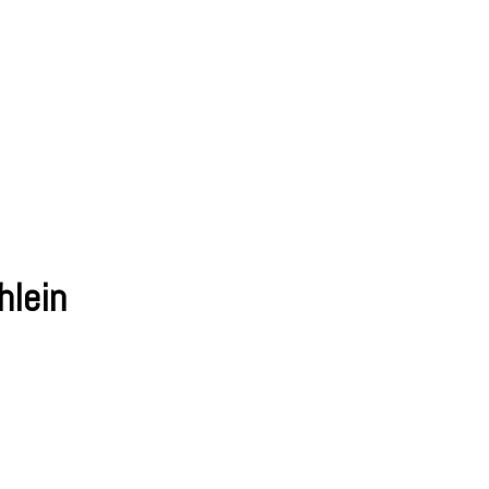
hlein
verpackung