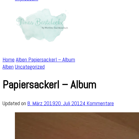
Home
Alben
Papiersackerl – Album
Alben
Uncategorized
Papiersackerl – Album
zu
Updated on
8. März 2019
20. Juli 2012
4 Kommentare
Papiersacke
–
Album