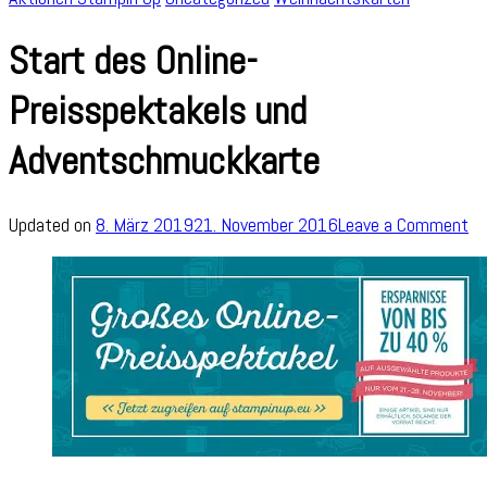
Start des Online-
Preisspektakels und
Adventschmuckkarte
on
Updated on
8. März 2019
21. November 2016
Leave a Comment
St
de
On
Pr
un
Ad