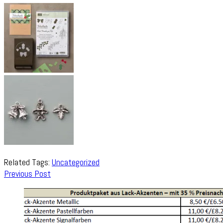
Related Tags:
Uncategorized
Post
Previous Post
Navigation