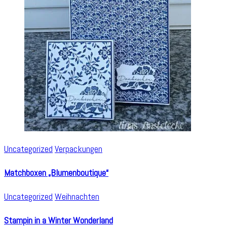
Uncategorized
Verpackungen
Matchboxen „Blumenboutique“
Uncategorized
Weihnachten
Stampin in a Winter Wonderland