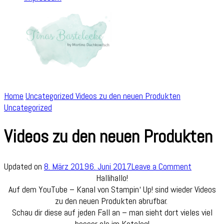
Home
Uncategorized
Videos zu den neuen Produkten
Uncategorized
Videos zu den neuen Produkten
on
Updated on
8. März 2019
6. Juni 2017
Leave a Comment
Videos
Hallihallo!
zu
Auf dem YouTube – Kanal von Stampin‘ Up! sind wieder Videos
den
zu den neuen Produkten abrufbar.
neuen
Schau dir diese auf jeden Fall an – man sieht dort vieles viel
Produkte
besser als im Katalog!