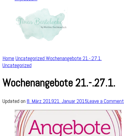
Home
Uncategorized
Wochenangebote 21.-.27.1.
Uncategorized
Wochenangebote 21.-.27.1.
on
Updated on
8. März 2019
21. Januar 2015
Leave a Comment
Woch
21.-.2