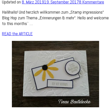
zu
Updated on
8. März 2019
19. September 2017
8 Kommentare
Sta
Hallihallo! Und herzlich willkommen zum „Stamp impressions“
Imp
Blog Hop zum Thema „Erinnerungen & mehr“. Hello and welcome
Blo
to this months` …
Hop
Sep
READ the ARTICLE
„Me
&
mor