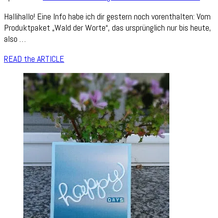
Kame
Hallihallo! Eine Info habe ich dir gestern noch vorenthalten: Vom
Minia
Produktpaket „Wald der Worte“, das ursprünglich nur bis heute,
und
also …
News
zu
READ the ARTICLE
„Wal
der
Wort