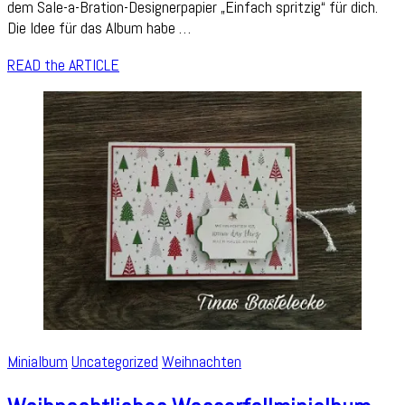
dem Sale-a-Bration-Designerpapier „Einfach spritzig“ für dich.
Hard
Die Idee für das Album habe …
READ the ARTICLE
Minialbum
Uncategorized
Weihnachten