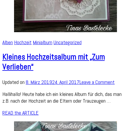
Alben
Hochzeit
Minialbum
Uncategorized
Kleines Hochzeitsalbum mit „Zum
Verlieben“
on
Updated on
8. März 2019
24. April 2017
Leave a Comment
Kleines
Hallihallo! Heute habe ich ein kleines Album für dich, das man
Hochzei
z.B. nach der Hochzeit an die Eltern oder Trauzeugen …
mit
„Zum
READ the ARTICLE
Verliebe