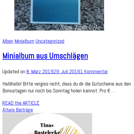
Alben
Minialbum
Uncategorized
Minialbum aus Umschlägen
zu
Updated on
8. März 2019
29. Juli 2016
1 Kommentar
Minialbum
Hallihallo! Bitte vergiss nicht, dass du dir die Gutscheine aus den
aus
Bonustagen nur noch bis Sonntag holen kannst. Pro € …
Umschlägen
READ the ARTICLE
Beitragsnavigation
Ältere Beiträge