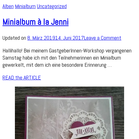
Alben
Minialbum
Uncategorized
Minialbum à la Jenni
on
Updated on
8. März 2019
14. Juni 2017
Leave a Comment
Minialb
Hallihallo! Bei meinem GastgeberInnen-Workshop vergangenen
à
Samstag habe ich mit den Teilnehmerinnen ein Minialbum
la
gewerkelt, mit dem ich eine besondere Erinnerung …
Jenni
READ the ARTICLE