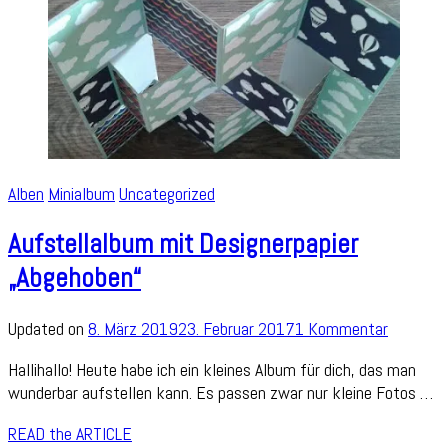
Alben
Minialbum
Uncategorized
Aufstellalbum mit Designerpapier
„Abgehoben“
zu
Updated on
8. März 2019
23. Februar 2017
1 Kommentar
Aufstell
Hallihallo! Heute habe ich ein kleines Album für dich, das man
mit
wunderbar aufstellen kann. Es passen zwar nur kleine Fotos …
Designer
„Abgehob
READ the ARTICLE