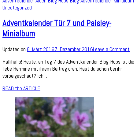
Adventkalender
Alben
Blog Hops
Blog-Adventkalender
Minialbum
Uncategorized
Adventkalender Tür 7 und Paisley-
Minialbum
on
Updated on
8. März 2019
7. Dezember 2016
Leave a Comment
Adv
Hallihallo! Heute, an Tag 7 des Adventkalender-Blog-Hops ist die
Tür
liebe Hermine mit ihrem Beitrag dran. Hast du schon bei ihr
7
vorbeigeschaut? Ich …
und
Pai
READ the ARTICLE
Min