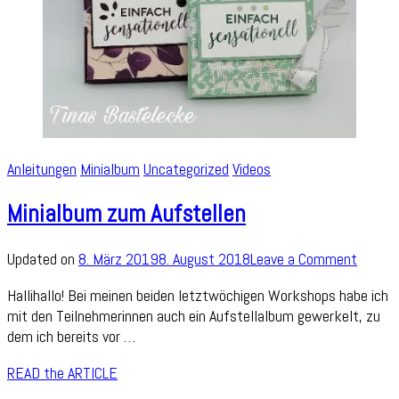
Anleitungen
Minialbum
Uncategorized
Videos
Minialbum zum Aufstellen
on
Updated on
8. März 2019
8. August 2018
Leave a Comment
Minial
Hallihallo! Bei meinen beiden letztwöchigen Workshops habe ich
zum
mit den Teilnehmerinnen auch ein Aufstellalbum gewerkelt, zu
Aufste
dem ich bereits vor …
READ the ARTICLE