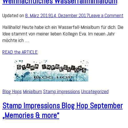
Weihnachtliches Wasserfallminialbum
on
Updated on
8. März 2019
14. Dezember 2017
Leave a Comment
We
Hallihallo! Heute habe ich ein Wasserfall-Minialbum für dich. Die
Wa
Idee stammt von meiner lieben Kollegin Eva. Im neuen Jahr
möchte ich …
READ the ARTICLE
Blog Hops
Minialbum
Stamp impressions
Uncategorized
Stamp Impressions Blog Hop September
„Memories & more“