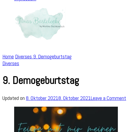
Home
Diverses
9. Demogeburtstag
Diverses
9. Demogeburtstag
on
Updated on
8. Oktober 2021
8. Oktober 2021
Leave a Comment
9.
De