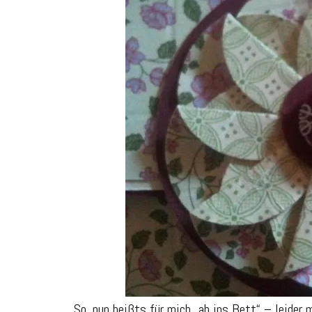
So, nun heißts für mich „ab ins Bett“ – leider