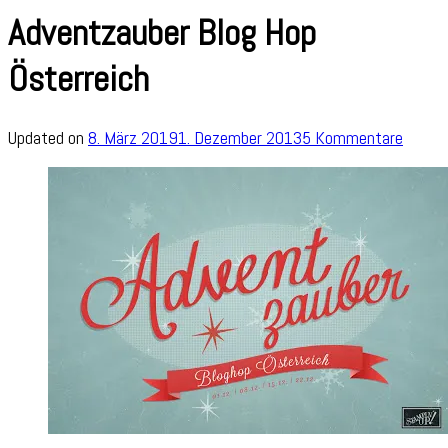
Adventzauber Blog Hop
Österreich
zu
Updated on
8. März 2019
1. Dezember 2013
5 Kommentare
Advent
Blog
Hop
Österr