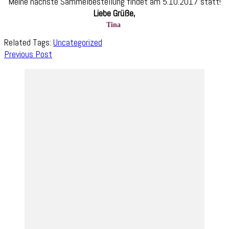
Meine nächste Sammelbestellung findet am 5.10.2017 statt!
Liebe Grüße,
Tina
Related Tags:
Uncategorized
Post
Previous Post
Navigation