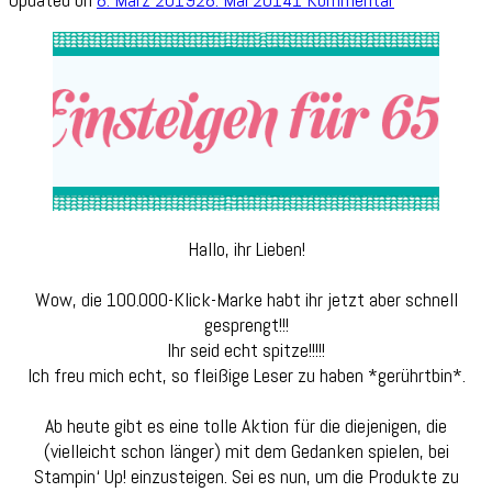
Das
kleine
Stampin‘
Up!
Starterpaket
und
nochmal
Weekly
Deals
Hallo, ihr Lieben!
Wow, die 100.000-Klick-Marke habt ihr jetzt aber schnell
gesprengt!!!
Ihr seid echt spitze!!!!!
Ich freu mich echt, so fleißige Leser zu haben *gerührtbin*.
Ab heute gibt es eine tolle Aktion für die diejenigen, die
(vielleicht schon länger) mit dem Gedanken spielen, bei
Stampin‘ Up! einzusteigen. Sei es nun, um die Produkte zu