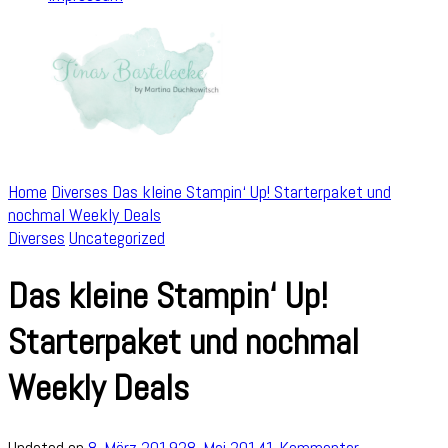
Home
Diverses
Das kleine Stampin‘ Up! Starterpaket und
nochmal Weekly Deals
Diverses
Uncategorized
Das kleine Stampin‘ Up!
Starterpaket und nochmal
Weekly Deals
zu
Updated on
8. März 2019
28. Mai 2014
1 Kommentar