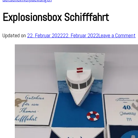
Explosionsbox Schifffahrt
o
Updated on
22. Februar 2022
22. Februar 2022
Leave a Comment
E
S