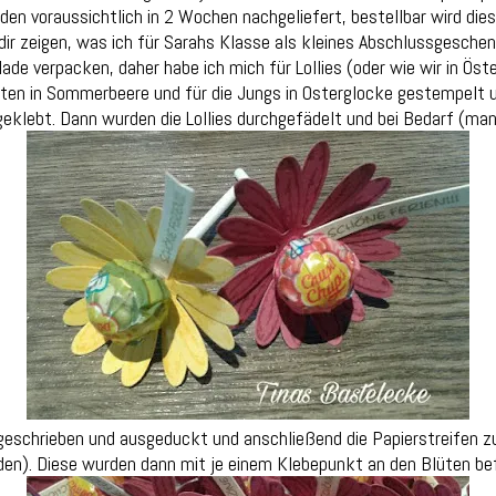
voraussichtlich in 2 Wochen nachgeliefert, bestellbar wird diese
ir zeigen, was ich für Sarahs Klasse als kleines Abschlussgeschen
lade verpacken, daher habe ich mich für Lollies (oder wie wir in Öst
ten in Sommerbeere und für die Jungs in Osterglocke gestempelt 
geklebt. Dann wurden die Lollies durchgefädelt und bei Bedarf (m
ün geschrieben und ausgeduckt und anschließend die Papierstreife
den). Diese wurden dann mit je einem Klebepunkt an den Blüten bef