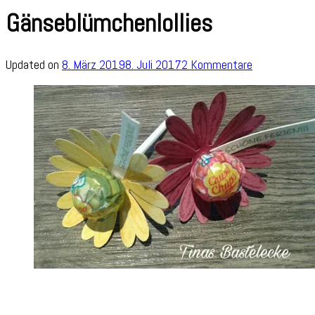
Gänseblümchenlollies
zu
Updated on
8. März 2019
8. Juli 2017
2 Kommentare
Gänseblümche