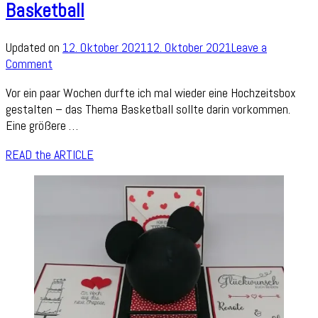
Basketball
Updated on
12. Oktober 2021
12. Oktober 2021
Leave a
on
Comment
Explosionsbox
Vor ein paar Wochen durfte ich mal wieder eine Hochzeitsbox
zur
gestalten – das Thema Basketball sollte darin vorkommen.
Hochzeit
Eine größere …
mit
Basketball
READ the ARTICLE