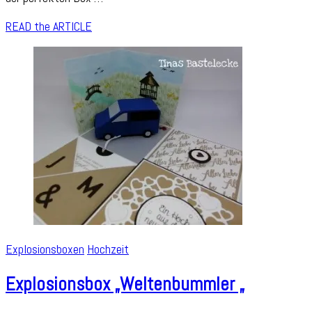
READ the ARTICLE
Explosionsboxen
Hochzeit
Explosionsbox „Weltenbummler „