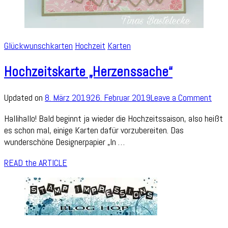
Glückwunschkarten
Hochzeit
Karten
Hochzeitskarte „Herzenssache“
on
Updated on
8. März 2019
26. Februar 2019
Leave a Comment
Hoch
Hallihallo! Bald beginnt ja wieder die Hochzeitssaison, also heißt
„Her
es schon mal, einige Karten dafür vorzubereiten. Das
wunderschöne Designerpapier „In …
READ the ARTICLE