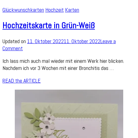
Glückwunschkarten
Hochzeit
Karten
Hochzeitskarte in Grün-Weiß
Updated on
11. Oktober 2022
11. Oktober 2022
Leave a
on
Comment
Hochzeitskarte
Ich lass mich auch mal wieder mit einem Werk hier blicken.
in
Nachdem ich vor 3 Wochen mit einer Bronchitis das …
Grün-
Weiß
READ the ARTICLE