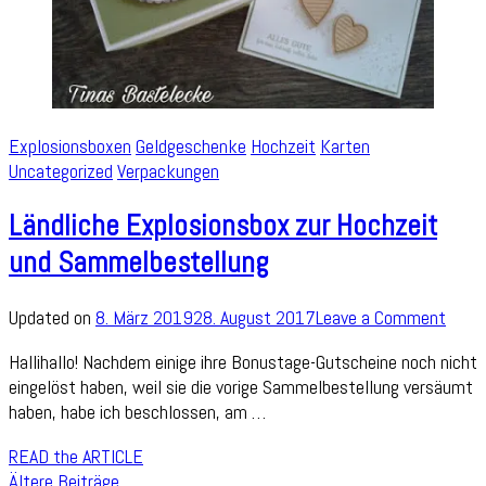
Explosionsboxen
Geldgeschenke
Hochzeit
Karten
Uncategorized
Verpackungen
Ländliche Explosionsbox zur Hochzeit
und Sammelbestellung
on
Updated on
8. März 2019
28. August 2017
Leave a Comment
Ländl
Hallihallo! Nachdem einige ihre Bonustage-Gutscheine noch nicht
Explo
eingelöst haben, weil sie die vorige Sammelbestellung versäumt
zur
haben, habe ich beschlossen, am …
Hochz
und
READ the ARTICLE
Samm
Ältere Beiträge