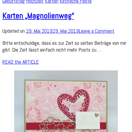
Geburtstag
Hochzeit
Karten
Kirchliche Feste
Karten „Magnolienweg“
on
Updated on
29. Mai 2019
29. Mai 2019
Leave a Comment
Karten
Bitte entschuldige, dass es zur Zeit so selten Beiträge von mir
„Magnoli
gibt. Die Zeit lässt einfach nicht mehr Posts zu. …
READ the ARTICLE