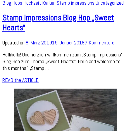
Blog Hops
Hochzeit
Karten
Stamp impressions
Uncategorized
Stamp Impressions Blog Hop „Sweet
Hearts“
zu
Updated on
8. März 2019
19. Januar 2018
7 Kommentare
Stamp
Hallihallo! Und herzlich willkommen zum „Stamp impressions“
Impress
Blog Hop zum Thema „Sweet Hearts“. Hello and welcome to
Blog
this months` „Stamp …
Hop
„Sweet
READ the ARTICLE
Hearts“