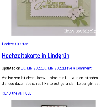
Hochzeit
Karten
Hochzeitskarte in Lindgrün
on
Updated on
13. Mai 2022
13. Mai 2022
Leave a Comment
Hochzeit
Vor kurzem ist diese Hochzeitskarte in Lindgrün entstanden –
in
die Idee dazu habe ich auf Pinterest gefunden. Leider gibt es …
Lindgrün
READ the ARTICLE