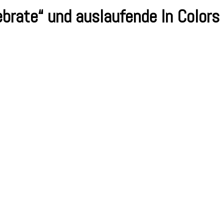
rate“ und auslaufende In Colors
rtstagskarte
t
rate“
aufende
s