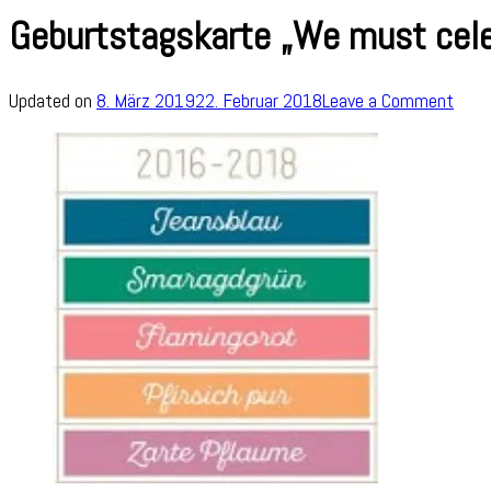
Geburtstagskarte „We must celeb
on
Updated on
8. März 2019
22. Februar 2018
Leave a Comment
Gebu
„We
mus
celeb
und
ausl
In
Color