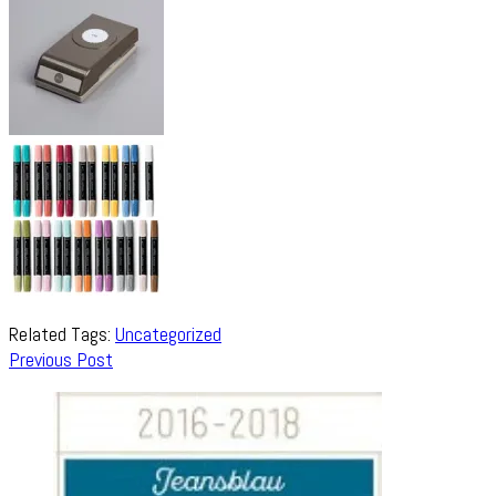
Related Tags:
Uncategorized
Post
Previous Post
Navigation