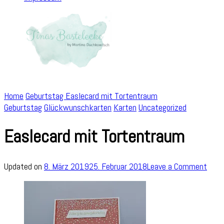
Home
Geburtstag
Easlecard mit Tortentraum
Geburtstag
Glückwunschkarten
Karten
Uncategorized
Easlecard mit Tortentraum
on
Updated on
8. März 2019
25. Februar 2018
Leave a Comment
Easl
mit
Tort