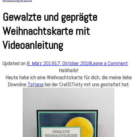
Gewalzte und geprägte
Weihnachtskarte mit
Videoanleitung
on
Updated on
8. März 2019
17. Oktober 2018
Leave a Comment
Gew
Hallihallo!
und
Heute habe ich eine Weihnachtskarte für dich, die meine liebe
gepr
Downline
Tatjana
bei der CreOSTivity mit uns gestaltet hat.
Wei
mit
Vide