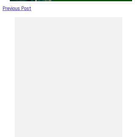
Post
Previous Post
Navigation