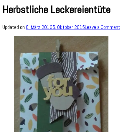
Herbstliche Leckereientüte
on
Updated on
8. März 2019
5. Oktober 2015
Leave a Comment
Herbs
Lecke