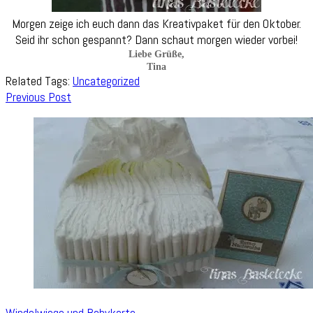
Morgen zeige ich euch dann das Kreativpaket für den Oktober.
Seid ihr schon gespannt? Dann schaut morgen wieder vorbei!
Liebe Grüße,
Tina
Related Tags:
Uncategorized
Post
Previous Post
Navigation
Windelwiege und Babykarte