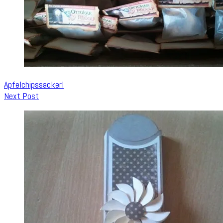
Apfelchipssackerl
Next Post