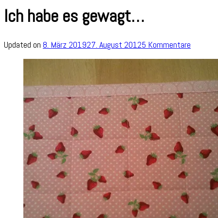
Ich habe es gewagt…
zu
Updated on
8. März 2019
27. August 2012
5 Kommentare
Ich
habe
es
gewagt