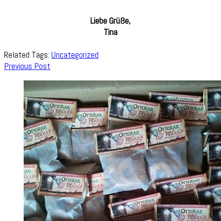
Liebe Grüße,
Tina
Related Tags:
Uncategorized
Post
Previous Post
Navigation