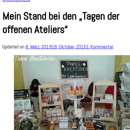
Mein Stand bei den „Tagen der
offenen Ateliers“
zu
Updated on
8. März 2019
18. Oktober 2016
1 Kommentar
Mein
Stand
bei
den
„Tagen
der
offenen
Ateliers“