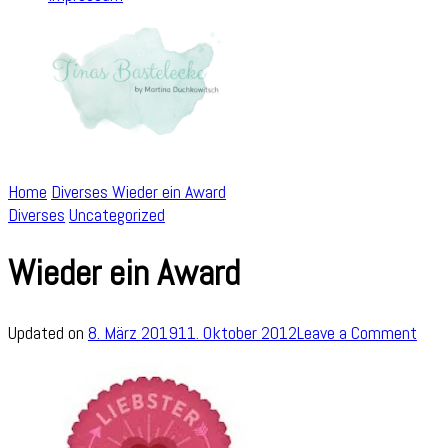
Home
Diverses
Wieder ein Award
Diverses
Uncategorized
Wieder ein Award
on
Updated on
8. März 2019
11. Oktober 2012
Leave a Comment
Wied
ein
Awa