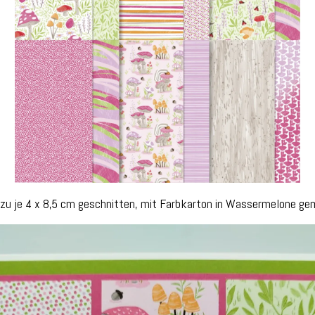
n zu je 4 x 8,5 cm geschnitten, mit Farbkarton in Wassermelone gem