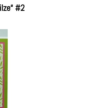
ilze“ #2
odukt
ojekte
ückspilze“