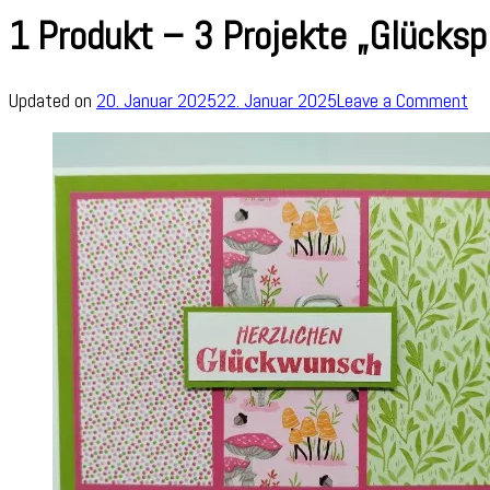
1 Produkt – 3 Projekte „Glücksp
on
Updated on
20. Januar 2025
22. Januar 2025
Leave a Comment
1
Pr
–
3
Pr
„Gl
#2