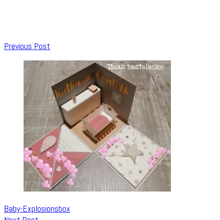
Post
Previous Post
Navigation
Baby-Explosionsbox
Next Post