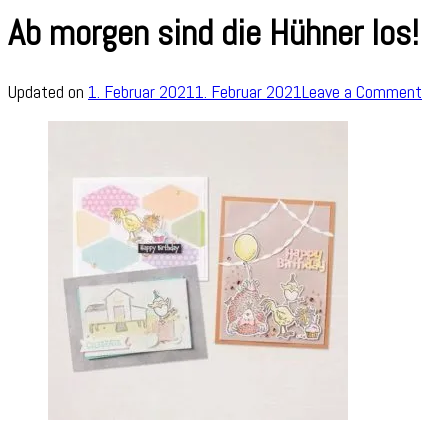
Ab morgen sind die Hühner los!
on
Updated on
1. Februar 2021
1. Februar 2021
Leave a Comment
Ab
mor
sind
die
Hüh
los!