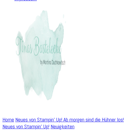
Home
Neues von Stampin' Up!
Ab morgen sind die Hühner los!
Neues von Stampin' Up!
Neuigkeiten