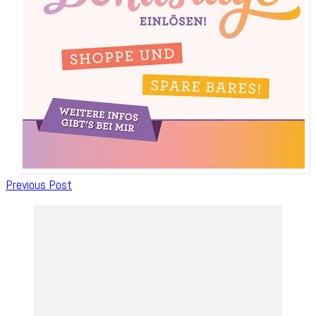
Post
Previous Post
Navigation