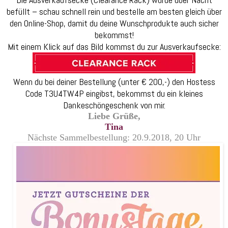
b
befüllt – schau schnell rein und bestelle am besten gleich über
–
den Online-Shop, damit du deine Wunschprodukte auch sicher
n
bekommst!
s
Mit einem Klick auf das Bild kommst du zur Ausverkaufsecke:
d
V
r
Wenn du bei deiner Bestellung (unter € 200,-) den Hostess
Code T3U4TW4P eingibst, bekommst du ein kleines
Dankeschöngeschenk von mir.
L
iebe Grüße,
Tina
Nächste Sammelbestellung: 20.9.2018, 20 Uhr