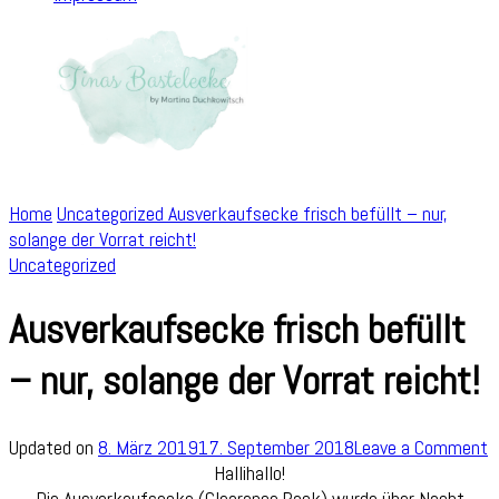
Home
Uncategorized
Ausverkaufsecke frisch befüllt – nur,
solange der Vorrat reicht!
Uncategorized
Ausverkaufsecke frisch befüllt
– nur, solange der Vorrat reicht!
o
Updated on
8. März 2019
17. September 2018
Leave a Comment
A
Hallihallo!
f
Die Ausverkaufsecke (Clearance Rack) wurde über Nacht