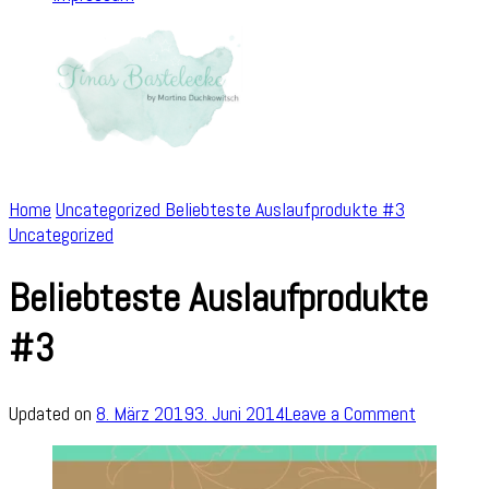
Home
Uncategorized
Beliebteste Auslaufprodukte #3
Uncategorized
Beliebteste Auslaufprodukte
#3
on
Updated on
8. März 2019
3. Juni 2014
Leave a Comment
Beliebtes
Auslaufpr
#3