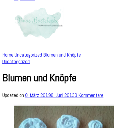
Home
Uncategorized
Blumen und Knöpfe
Uncategorized
Blumen und Knöpfe
zu
Updated on
8. März 2019
8. Juni 2013
3 Kommentare
Blumen
und
Knöpfe