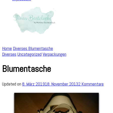
Home
Diverses
Blumentasche
Diverses
Uncategorized
Verpackungen
Blumentasche
zu
Updated on
8. März 2019
18. November 2013
2 Kommentare
Blum