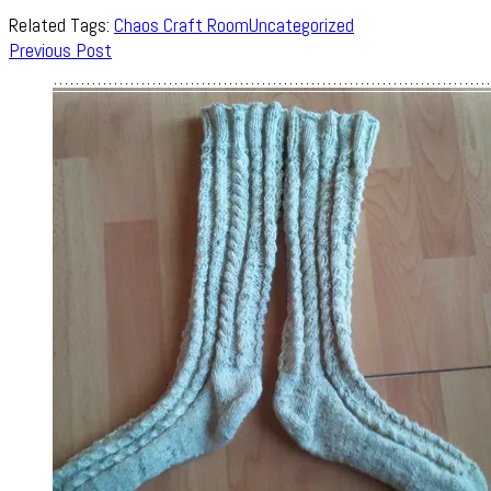
Related Tags:
Chaos Craft Room
Uncategorized
Post
Previous Post
Navigation