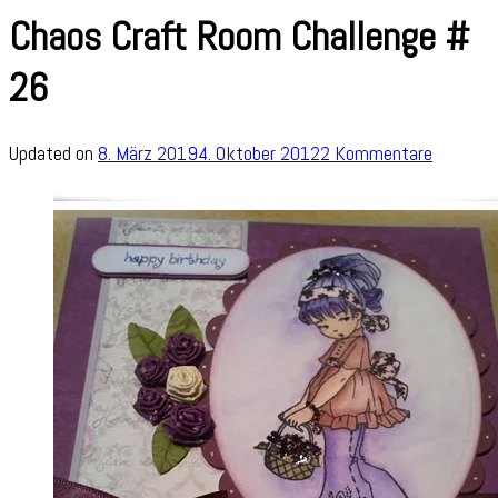
Chaos Craft Room Challenge #
26
zu
Updated on
8. März 2019
4. Oktober 2012
2 Kommentare
Chaos
Craft
Room
Challeng
#
26