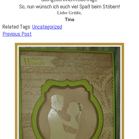
So, nun wünsch ich euch viel Spaß beim Stöbern!
Liebe Grüße,
Tina
Related Tags:
Uncategorized
Post
Previous Post
Navigation