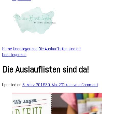
Home
Uncategorized
Die Auslauflisten sind da!
Uncategorized
Die Auslauflisten sind da!
on
Updated on
8. März 2019
30. Mai 2014
Leave a Comment
Die
Auslaufli
sind
da!