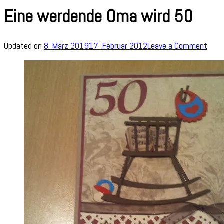
Eine werdende Oma wird 50
on
Updated on
8. März 2019
17. Februar 2012
Leave a Comment
Eine
werd
Oma
wird
50