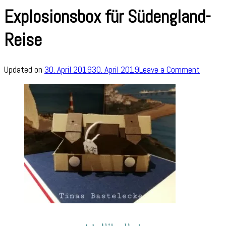
Explosionsbox für Südengland-
Reise
on
Updated on
30. April 2019
30. April 2019
Leave a Comment
Explosi
für
Südengl
Reise