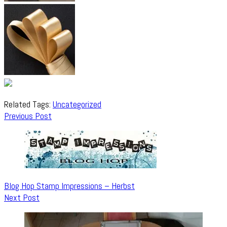
Related Tags:
Uncategorized
Post
Previous Post
Navigation
Blog Hop Stamp Impressions – Herbst
Next Post