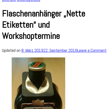
Flaschenanhänger „Nette
Etiketten“ und
Workshoptermine
o
Updated on
8. März 2019
22. September 2016
Leave a Comment
F
„
E
u
W