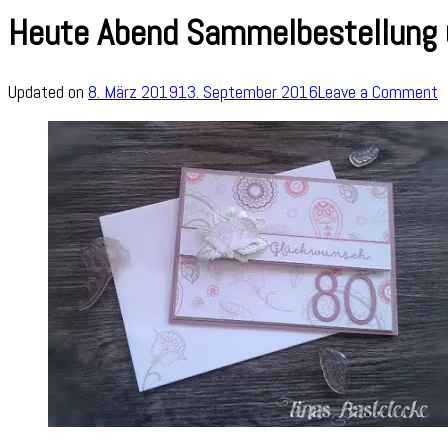
Heute Abend Sammelbestellung 
o
Updated on
8. März 2019
13. September 2016
Leave a Comment
H
A
S
u
G
P
P