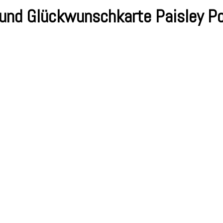
und Glückwunschkarte Paisley P
n
eute
bend
ammelbestellung
nd
lückwunschkarte
aisley
oesie