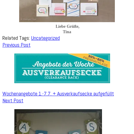
Liebe Grüße,
Tina
Related Tags:
Uncategorized
Post
Previous Post
Navigation
Wochenangebote 1.-7.7. + Ausverkaufsecke aufgefüllt
Next Post