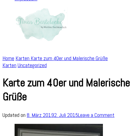
Home
Karten
Karte zum 40er und Malerische Grüße
Karten
Uncategorized
Karte zum 40er und Malerische
Grüße
on
Updated on
8. März 2019
2. Juli 2015
Leave a Comment
Karte
zum
40er