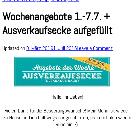
Wochenangebote 1.-7.7. +
Ausverkaufsecke aufgefüllt
on
Updated on
8. März 2019
1. Juli 2015
Leave a Comment
Wochenan
1.-7.7.
+
Ausverkau
aufgefüllt
Hallo, ihr Lieben!
Vielen Dank für die Besserungswünsche! Mein Mann ist wieder
zu Hause und ich halbwegs ausgeschlafen, es kehrt also wieder
Ruhe ein :-).