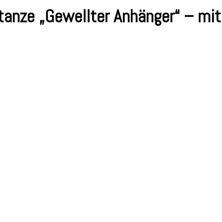
tanze „Gewellter Anhänger“ – mit
örbchen
ter
r“
ngsvideo