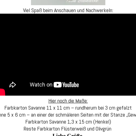
Viel Spaß beim Anschauen und Nachwerkeln:
Hier noch die Maße:
Farbkarton Savanne 11 x 11 cm – rundherum bei 3 cm gefalzt
ne 5 x 6 cm – an einer der schmäleren Seiten mit der Stanze „Gew
Farbkarton Savanne 1,3 x 15 cm (Henkel)
Reste Farbkarton Flüsterweiß und Olivgrün
Liebe Grüße,