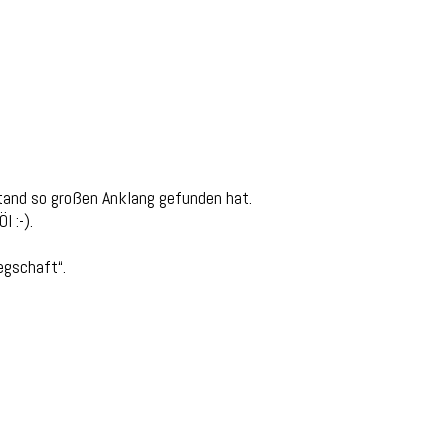
 Stand so großen Anklang gefunden hat.
l :-).
egschaft“.