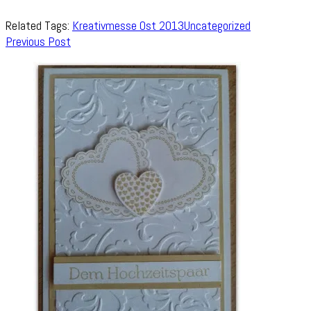
Related Tags:
Kreativmesse Ost 2013
Uncategorized
Post
Previous Post
Navigation