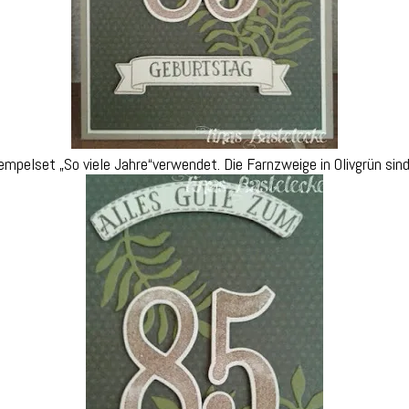
empelset „So viele Jahre“verwendet. Die Farnzweige in Olivgrün si