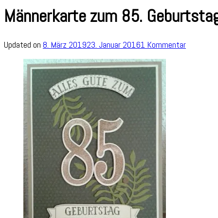
Männerkarte zum 85. Geburtsta
zu
Updated on
8. März 2019
23. Januar 2016
1 Kommentar
Männerka
zum
85.
Geburtst